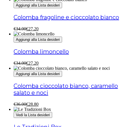
originale
attuale
Aggiungi alla Lista desideri
era:
è:
€34.00.
€27.20.
Colomba fragoline e cioccolato bianco
Il
Il
€
34.00
€
27.20
prezzo
prezzo
originale
attuale
Aggiungi alla Lista desideri
era:
è:
€34.00.
€27.20.
Colomba limoncello
Il
Il
€
34.00
€
27.20
prezzo
prezzo
originale
attuale
Aggiungi alla Lista desideri
era:
è:
€34.00.
€27.20.
Colomba cioccolato bianco, caramello
salato e noci
Il
Il
€
36.00
€
28.80
prezzo
prezzo
originale
attuale
Vedi la Lista desideri
era:
è:
€36.00.
€28.80.