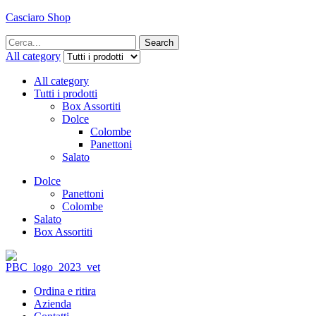
Casciaro Shop
Menu
Search
Search
for:
All category
All category
Tutti i prodotti
Box Assortiti
Dolce
Colombe
Panettoni
Salato
Dolce
Panettoni
Colombe
Salato
Box Assortiti
Ordina e ritira
Azienda