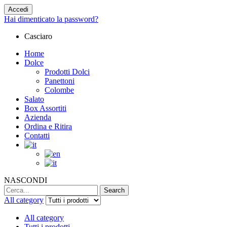
Accedi
Hai dimenticato la password?
Casciaro
Home
Dolce
Prodotti Dolci
Panettoni
Colombe
Salato
Box Assortiti
Azienda
Ordina e Ritira
Contatti
NASCONDI
Search
Search
for:
All category
All category
Tutti i prodotti