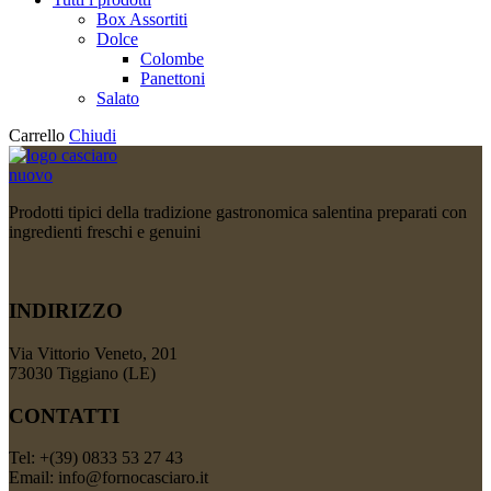
Box Assortiti
Dolce
Colombe
Panettoni
Salato
Carrello
Chiudi
Prodotti tipici della tradizione gastronomica salentina preparati con
ingredienti freschi e genuini
INDIRIZZO
Via Vittorio Veneto, 201
73030 Tiggiano (LE)
CONTATTI
Tel: +(39) 0833 53 27 43
Email: info@fornocasciaro.it