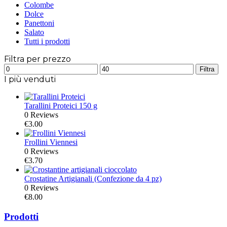
Colombe
Dolce
Panettoni
Salato
Tutti i prodotti
Filtra per prezzo
Prezzo
Prezzo
Filtra
Min
Max
I più venduti
Tarallini Proteici 150 g
0 Reviews
€
3.00
Frollini Viennesi
0 Reviews
€
3.70
Crostatine Artigianali (Confezione da 4 pz)
0 Reviews
€
8.00
Prodotti