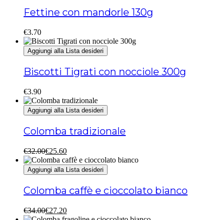
Fettine con mandorle 130g
€
3.70
Aggiungi alla Lista desideri
Biscotti Tigrati con nocciole 300g
€
3.90
Aggiungi alla Lista desideri
Colomba tradizionale
Il
Il
€
32.00
€
25.60
prezzo
prezzo
originale
attuale
Aggiungi alla Lista desideri
era:
è:
€32.00.
€25.60.
Colomba caffè e cioccolato bianco
Il
Il
€
34.00
€
27.20
prezzo
prezzo