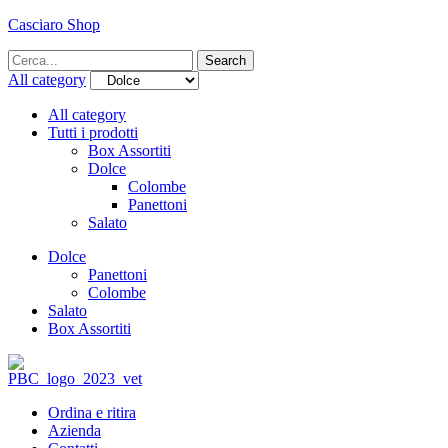
Casciaro Shop
Menu
Search
Search
for:
All category
All category
Tutti i prodotti
Box Assortiti
Dolce
Colombe
Panettoni
Salato
Dolce
Panettoni
Colombe
Salato
Box Assortiti
Ordina e ritira
Azienda