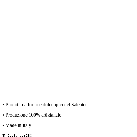
• Prodotti da forno e dolci tipici del Salento
• Produzione 100% artigianale
• Made in Italy
Link utili