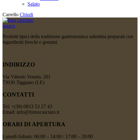
Salato
Carrello
Chiudi
Prodotti tipici della tradizione gastronomica salentina preparati con
ingredienti freschi e genuini
INDIRIZZO
Via Vittorio Veneto, 201
73030 Tiggiano (LE)
CONTATTI
Tel: +(39) 0833 53 27 43
Email: info@fornocasciaro.it
ORARI DI APERTURA
Lunedì-Sabato: 06:00 – 14:00 / 17:00 – 20:00