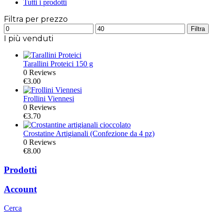
Tutti i prodotti
Filtra per prezzo
Prezzo
Prezzo
Filtra
Min
Max
I più venduti
Tarallini Proteici 150 g
0 Reviews
€
3.00
Frollini Viennesi
0 Reviews
€
3.70
Crostatine Artigianali (Confezione da 4 pz)
0 Reviews
€
8.00
Prodotti
Account
Cerca