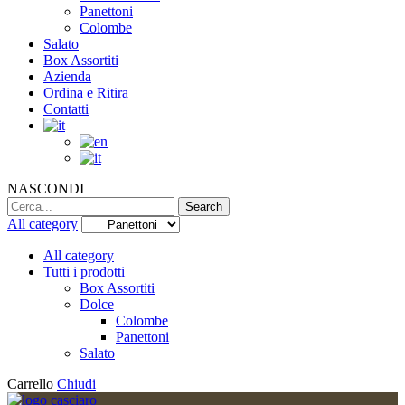
Panettoni
Colombe
Salato
Box Assortiti
Azienda
Ordina e Ritira
Contatti
NASCONDI
Search
Search
for:
All category
All category
Tutti i prodotti
Box Assortiti
Dolce
Colombe
Panettoni
Salato
Carrello
Chiudi