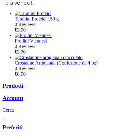
Min
Max
I più venduti
Tarallini Proteici 150 g
0 Reviews
€
3.00
Frollini Viennesi
0 Reviews
€
3.70
Crostatine Artigianali (Confezione da 4 pz)
0 Reviews
€
8.00
Prodotti
Account
Cerca
Preferiti