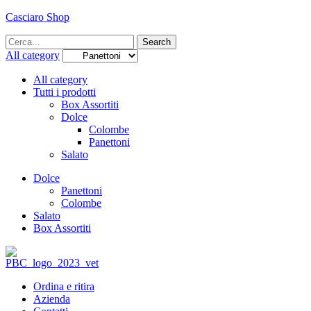
Casciaro Shop
Menu
Search
Search
for:
All category
All category
Tutti i prodotti
Box Assortiti
Dolce
Colombe
Panettoni
Salato
Dolce
Panettoni
Colombe
Salato
Box Assortiti
Ordina e ritira
Azienda