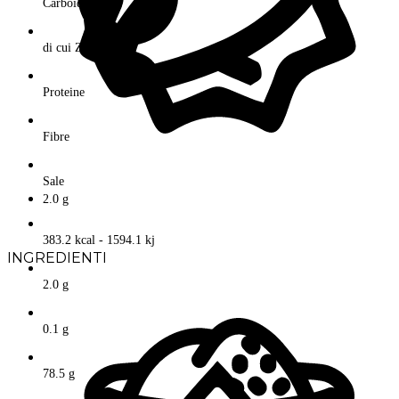
Carboidrati
di cui Zuccheri
Proteine
Fibre
Sale
2.0 g
383.2 kcal - 1594.1 kj
INGREDIENTI
2.0 g
0.1 g
78.5 g