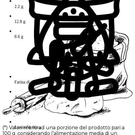
2.2 g
12.8 g
8.6 g
Farina di grano tenero integrale
Acqua
Sale
(*) Valori riferiti ad una porzione del prodotto pari a
Lievito di birra
100 g. considerando l’alimentazione media di un