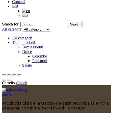
Contatti
Search for:
Search
All category
All category
Tutti i prodotti
Box Assortiti
Dolce
Colombe
Panettoni
Salato
Carrello
Chiudi
Prodotti tipici della tradizione gastronomica salentina
preparati con ingredienti freschi e genuini