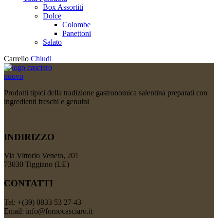
Box Assortiti
Dolce
Colombe
Panettoni
Salato
Carrello
Chiudi
Prodotti tipici della tradizione gastronomica salentina preparati con
ingredienti freschi e genuini
INDIRIZZO
Via Vittorio Veneto, 201
73030 Tiggiano (LE)
CONTATTI
Tel: +(39) 0833 53 27 43
Email: info@fornocasciaro.it